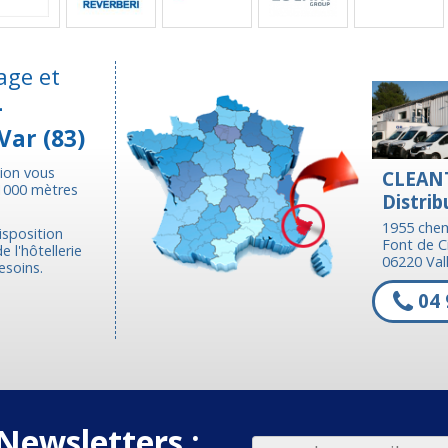
age et
-
Var (83)
tion vous
CLEAN
 1000 mètres
Distrib
1955 chem
isposition
Font de C
 l'hôtellerie
06220 Vall
esoins.
04 
Newsletters :