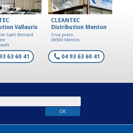
TEC
CLEANTEC
ution Vallauris
Distribution Menton
in Saint Bernard
5 rue prato
ine
06500 Menton
auris
93 63 60 41
04 93 63 60 41
OK