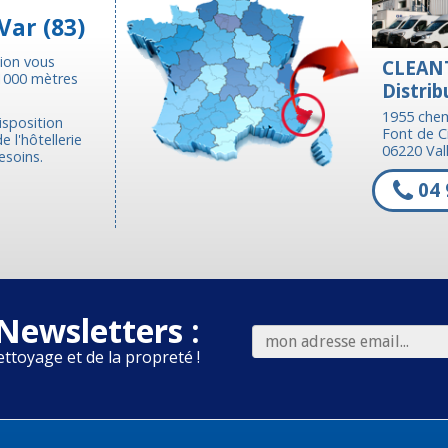
Var (83)
tion vous
CLEAN
 1000 mètres
Distrib
1955 chem
isposition
Font de C
 l'hôtellerie
06220 Vall
esoins.
04 
Newsletters :
ettoyage et de la propreté !