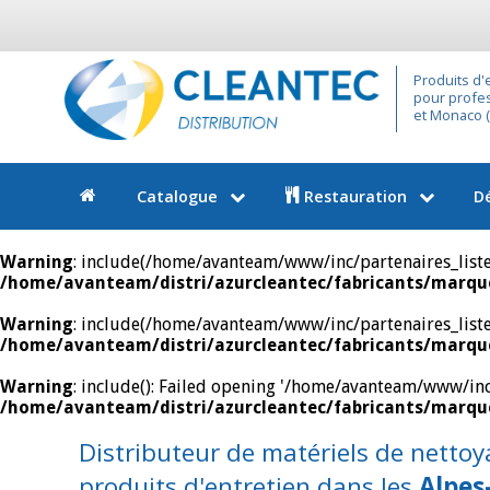
Produits d'
pour profes
et Monaco (9
Catalogue
Restauration
D
Warning
: include(/home/avanteam/www/inc/partenaires_liste.i
/home/avanteam/distri/azurcleantec/fabricants/marque
Warning
: include(/home/avanteam/www/inc/partenaires_liste.i
/home/avanteam/distri/azurcleantec/fabricants/marque
Warning
: include(): Failed opening '/home/avanteam/www/inc/p
/home/avanteam/distri/azurcleantec/fabricants/marque
Distributeur de matériels de nettoy
produits d'entretien dans les
Alpes