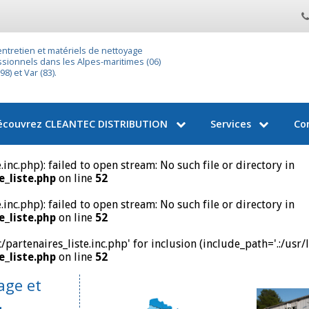
entretien et matériels de nettoyage
sionnels dans les Alpes-maritimes (06)
8) et Var (83).
écouvrez
CLEANTEC DISTRIBUTION
Services
Co
nc.php): failed to open stream: No such file or directory in
_liste.php
on line
52
nc.php): failed to open stream: No such file or directory in
_liste.php
on line
52
artenaires_liste.inc.php' for inclusion (include_path='.:/usr/
_liste.php
on line
52
age et
-