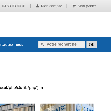
|
|
04 93 63 60 41
Mon compte
Mon panier
ntactez-nous
local/php5.6/lib/php') in