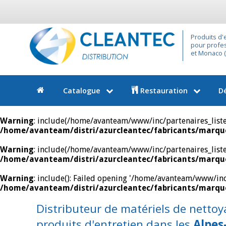
Produits d'
pour profes
et Monaco (9
Catalogue
Restauration
D
Warning
: include(/home/avanteam/www/inc/partenaires_liste.i
/home/avanteam/distri/azurcleantec/fabricants/marque
Warning
: include(/home/avanteam/www/inc/partenaires_liste.i
/home/avanteam/distri/azurcleantec/fabricants/marque
Warning
: include(): Failed opening '/home/avanteam/www/inc/p
/home/avanteam/distri/azurcleantec/fabricants/marque
Distributeur de matériels de nettoy
produits d'entretien dans les
Alpes