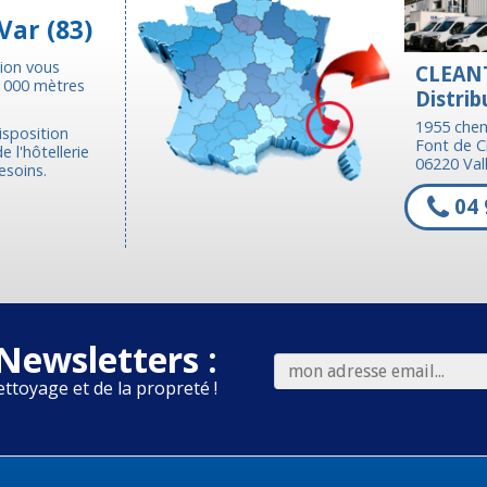
Var (83)
tion vous
CLEAN
 1000 mètres
Distrib
1955 chem
isposition
Font de C
 l'hôtellerie
06220 Vall
esoins.
04 
Newsletters :
ettoyage et de la propreté !