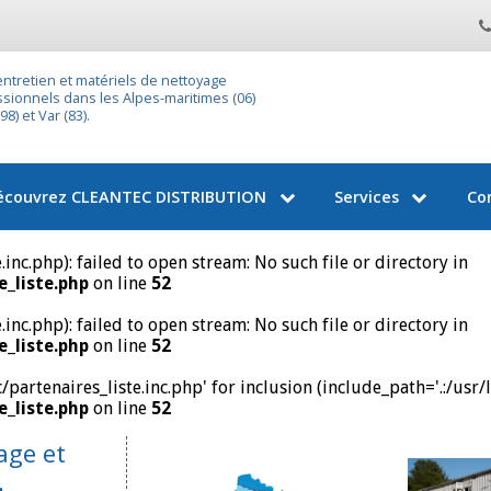
entretien et matériels de nettoyage
sionnels dans les Alpes-maritimes (06)
8) et Var (83).
écouvrez
CLEANTEC DISTRIBUTION
Services
Co
nc.php): failed to open stream: No such file or directory in
_liste.php
on line
52
nc.php): failed to open stream: No such file or directory in
_liste.php
on line
52
artenaires_liste.inc.php' for inclusion (include_path='.:/usr/
_liste.php
on line
52
age et
-