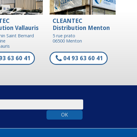
TEC
CLEANTEC
ution Vallauris
Distribution Menton
in Saint Bernard
5 rue prato
ine
06500 Menton
auris
93 63 60 41
04 93 63 60 41
OK