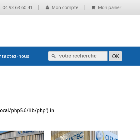
|
|
04 93 63 60 41
Mon compte
Mon panier
ntactez-nous
local/php5.6/lib/php') in