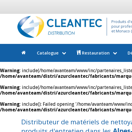
Produits d'
pour profes
et Monaco (9
Catalogue
Restauration
D
Warning
: include(/home/avanteam/www/inc/partenaires_liste.i
/home/avanteam/distri/azurcleantec/fabricants/marque
Warning
: include(/home/avanteam/www/inc/partenaires_liste.i
/home/avanteam/distri/azurcleantec/fabricants/marque
Warning
: include(): Failed opening '/home/avanteam/www/inc/p
/home/avanteam/distri/azurcleantec/fabricants/marque
Distributeur de matériels de nettoy
produits d'entretien dans les
Alpes