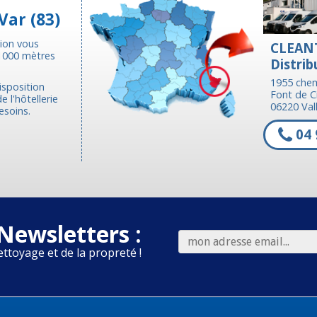
Var (83)
tion vous
CLEAN
 1000 mètres
Distrib
1955 chem
isposition
Font de C
 l'hôtellerie
06220 Vall
esoins.
04 
Newsletters :
ettoyage et de la propreté !