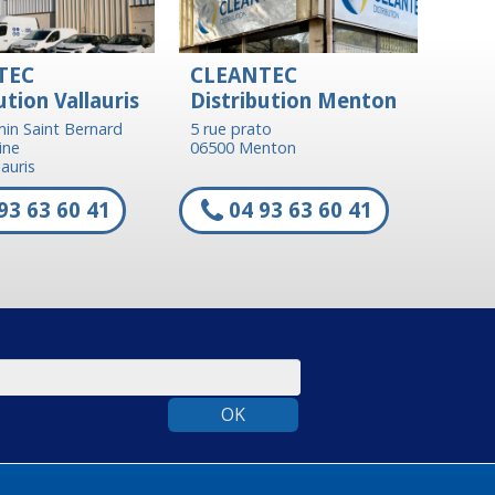
TEC
CLEANTEC
ution Vallauris
Distribution Menton
in Saint Bernard
5 rue prato
ine
06500 Menton
auris
93 63 60 41
04 93 63 60 41
OK