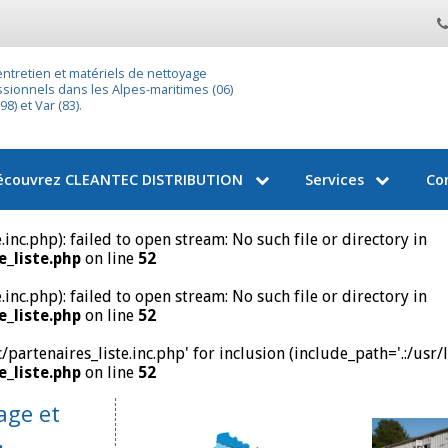
entretien et matériels de nettoyage
sionnels dans les Alpes-maritimes (06)
8) et Var (83).
écouvrez
CLEANTEC DISTRIBUTION
Services
Co
nc.php): failed to open stream: No such file or directory in
_liste.php
on line
52
nc.php): failed to open stream: No such file or directory in
_liste.php
on line
52
artenaires_liste.inc.php' for inclusion (include_path='.:/usr/
_liste.php
on line
52
age et
-