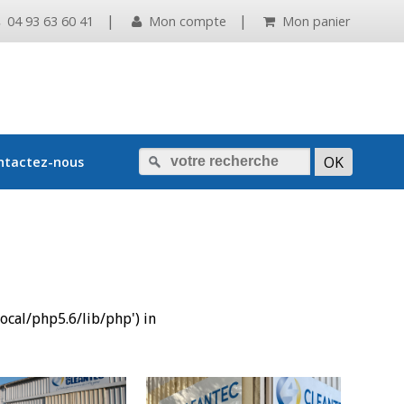
|
|
04 93 63 60 41
Mon compte
Mon panier
ntactez-nous
local/php5.6/lib/php') in