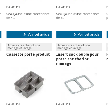
Ref. 411109
Ref. 411113
R
e
Seau jaune d'une contenance
Seau jaune d'une contenance
S
de 4L.
de 6L.
p
Voir cet article
Voir cet article
Accessoires chariots de
Accessoires chariots de
ménage et lavage
ménage et lavage
Cassette porte produit
Insert sac double pour
porte sac chariot
ménage
Ref. 411130
Ref. 411104
R