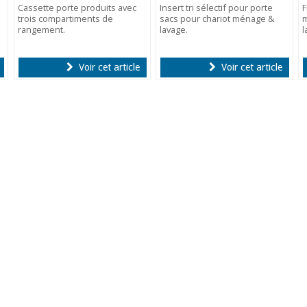
Cassette porte produits avec
Insert tri sélectif pour porte
F
trois compartiments de
sacs pour chariot ménage &
m
rangement.
lavage.
l
Voir cet article
Voir cet article