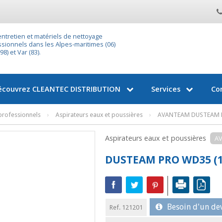
entretien et matériels de nettoyage
sionnels dans les Alpes-maritimes (06)
8) et Var (83).
écouvrez
CLEANTEC DISTRIBUTION
Services
Co
 professionnels
›
Aspirateurs eaux et poussières
›
AVANTEAM DUSTEAM P
Aspirateurs eaux et poussières
A
DUSTEAM PRO WD35 (1
Besoin d'un dev
Ref. 121201