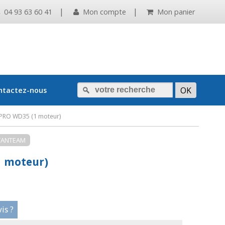
|
|
04 93 63 60 41
Mon compte
Mon panier
ntactez-nous
RO WD35 (1 moteur)
VANTEAM
 moteur)
is ?