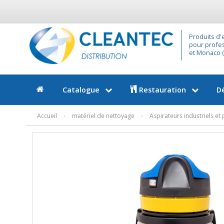
Produits d'
pour profes
et Monaco (9
Catalogue
Restauration
D
Accueil
›
matériel de nettoyage
›
Aspirateurs industriels et