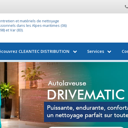
entretien et matériels de nettoyage
sionnels dans les Alpes-maritimes (06)
8) et Var (83).
écouvrez
CLEANTEC DISTRIBUTION
Services
Co