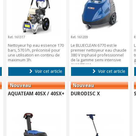
Ref. 161317
Ref. 161209
R
Nettoyeur hp eau essence 170
Le BLUECLEAN 6770 est le
L
bars, 570 l/h, préconisé pour
premier nettoyeur eau chaude
n
une utilisation en continu de
380 V triphasé professionnel
t
maximum 3h.
de la gamme semi intensive
g
AVANTEAM.
A
Voir cet article
Voir cet article
AQUATEAM 40SX / 40SX+
DURODISC X