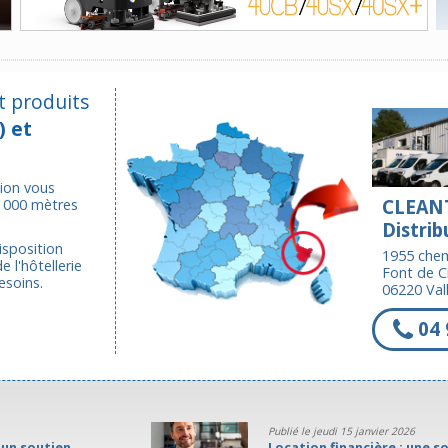
t produits
) et
tion vous
 1000 mètres
CLEAN
Distrib
isposition
1955 chem
 l'hôtellerie
Font de C
esoins.
06220 Vall
04 
Publié le jeudi 15 janvier 2026
Location financière : une solution