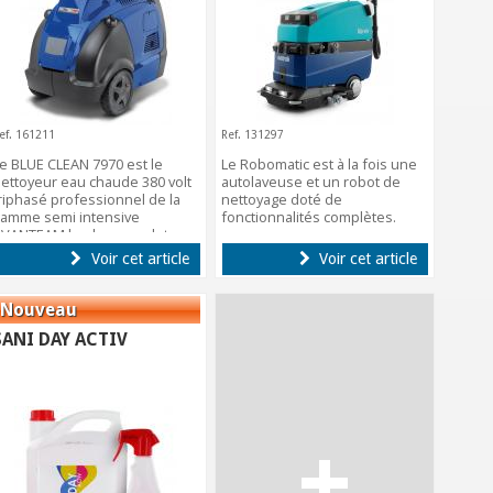
ef. 161211
Ref. 131297
e BLUE CLEAN 7970 est le
Le Robomatic est à la fois une
ettoyeur eau chaude 380 volt
autolaveuse et un robot de
riphasé professionnel de la
nettoyage doté de
amme semi intensive
fonctionnalités complètes.
VANTEAM le plus complet.
Voir cet article
Voir cet article
SANI DAY ACTIV
+