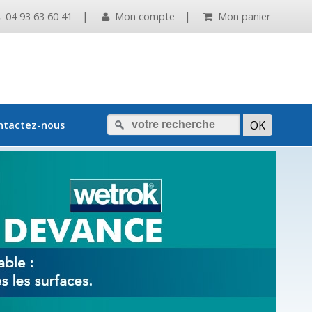
|
|
04 93 63 60 41
Mon compte
Mon panier
ntactez-nous