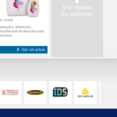
Voir toutes
les vedettes
ef. 270060
ettoyant, détartrant,
ésinfectant et désodorisant
anitaire.
Voir cet article