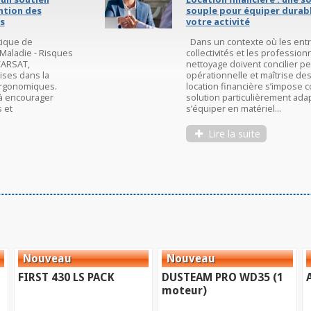
souple pour équiper durablement
votre activité
Dans un contexte où les entreprises, les
collectivités et les professionnels du
nettoyage doivent concilier performance
opérationnelle et maîtrise des coûts, la
location financière s’impose comme une
solution particulièrement adaptée pour
s’équiper en matériel...
Lire la suite
FIRST 430 LS PACK
DUSTEAM PRO WD35 (1
moteur)