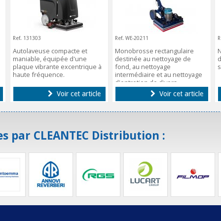
Ref. 131303
Ref. WE-20211
R
Autolaveuse compacte et
Monobrosse rectangulaire
N
maniable, équipée d'une
destinée au nettoyage de
d
plaque vibrante excentrique à
fond, au nettoyage
s
haute fréquence.
intermédiaire et au nettoyage
d'entretien de divers
revêtements de sol.
Voir cet article
Voir cet article
s par CLEANTEC Distribution :