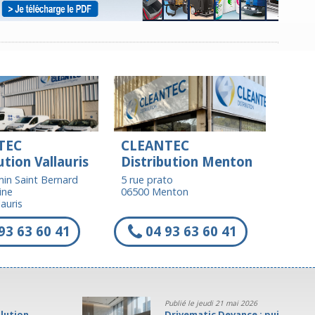
TEC
CLEANTEC
ution Vallauris
Distribution Menton
in Saint Bernard
5 rue prato
ine
06500 Menton
auris
93 63 60 41
04 93 63 60 41
Publié le jeudi 21 mai 2026
Drivematic Devance : puissance,