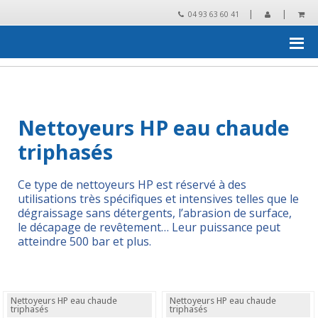
|
|
04 93 63 60 41
Accueil
›
matériel de nettoyage
›
nettoyeurs haute pression
›
Nettoyeurs HP eau chaude triphasés
Nettoyeurs HP eau chaude
triphasés
Ce type de nettoyeurs HP est réservé à des
utilisations très spécifiques et intensives telles que le
dégraissage sans détergents, l’abrasion de surface,
le décapage de revêtement… Leur puissance peut
atteindre 500 bar et plus.
Nettoyeurs HP eau chaude
Nettoyeurs HP eau chaude
triphasés
triphasés